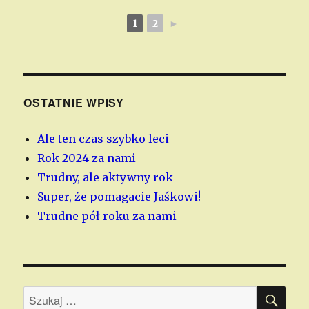
1
2
►
OSTATNIE WPISY
Ale ten czas szybko leci
Rok 2024 za nami
Trudny, ale aktywny rok
Super, że pomagacie Jaśkowi!
Trudne pół roku za nami
SZU
Szukaj: