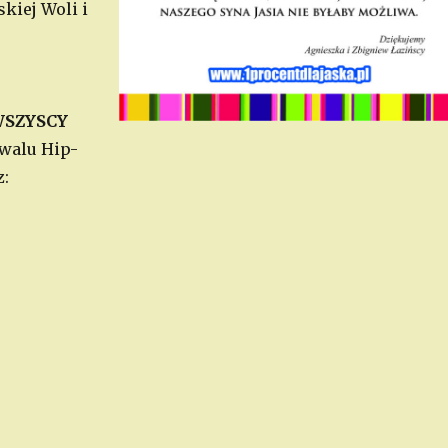
kiej Woli i
SZYSCY
iwalu Hip-
z: