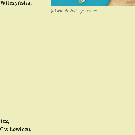
 Wilczyńska,
Jaś wie. że ćwiczyć trzeba
icz,
I w Łowiczu,