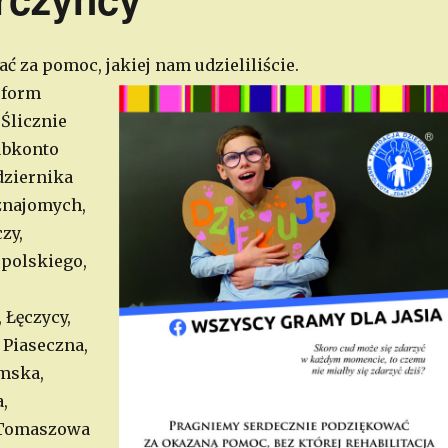
za pomoc, jakiej nam udzieliliście.
 form
 Ślicznie
ubkonto
dziernika
znajomych,
zy,
polskiego,
 Łęczycy,
 Piaseczna,
omska,
,
, Tomaszowa