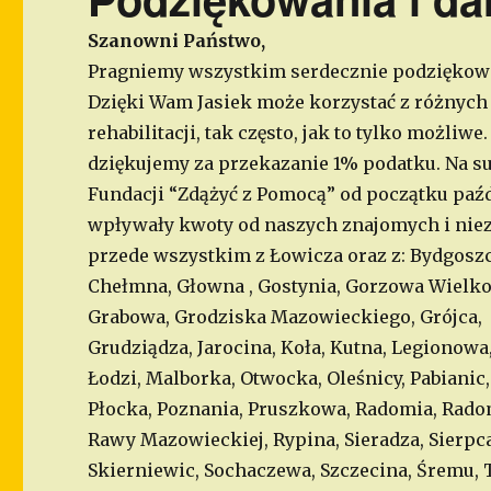
Szanowni Państwo,
Pragniemy wszystkim serdecznie podziękować 
Dzięki Wam Jasiek może korzystać z różnych
rehabilitacji, tak często, jak to tylko możliwe.
dziękujemy za przekazanie 1% podatku. Na s
Fundacji “Zdążyć z Pomocą” od początku paź
wpływały kwoty od naszych znajomych i nie
przede wszystkim z Łowicza oraz z: Bydgoszc
Chełmna, Głowna , Gostynia, Gorzowa Wielko
Grabowa, Grodziska Mazowieckiego, Grójca,
Grudziądza, Jarocina, Koła, Kutna, Legionowa,
Łodzi, Malborka, Otwocka, Oleśnicy, Pabianic,
Płocka, Poznania, Pruszkowa, Radomia, Rad
Rawy Mazowieckiej, Rypina, Sieradza, Sierpca
Skierniewic, Sochaczewa, Szczecina, Śremu