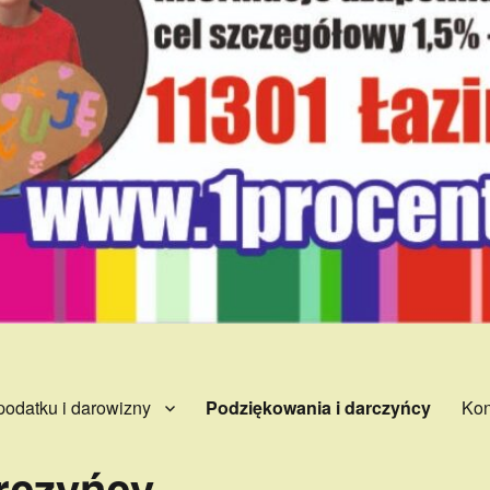
podatku i darowizny
Podziękowania i darczyńcy
Kon
rczyńcy