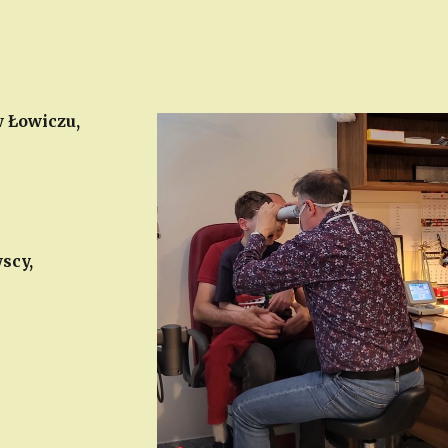
w Łowiczu,
scy,