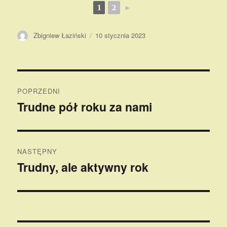
1
2
►
Autor
Opublikowano
Zbigniew Łaziński
10 stycznia 2023
Nawigacja
POPRZEDNI
wpisu
Trudne pół roku za nami
Poprzedni
wpis:
NASTĘPNY
Trudny, ale aktywny rok
Następny
wpis: