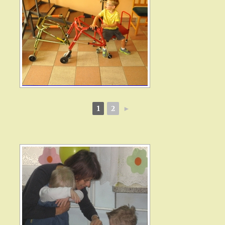
1
2
►