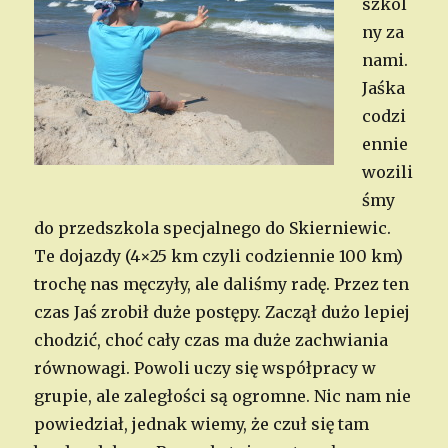
szkol
ny za
nami.
Jaśka
codzi
ennie
wozili
śmy
do przedszkola specjalnego do Skierniewic.
Te dojazdy (4×25 km czyli codziennie 100 km)
trochę nas męczyły, ale daliśmy radę. Przez ten
czas Jaś zrobił duże postępy. Zaczął dużo lepiej
chodzić, choć cały czas ma duże zachwiania
równowagi. Powoli uczy się współpracy w
grupie, ale zaległości są ogromne. Nic nam nie
powiedział, jednak wiemy, że czuł się tam