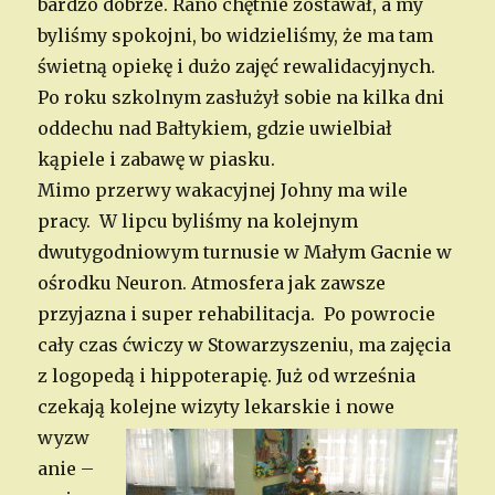
bardzo dobrze. Rano chętnie zostawał, a my
byliśmy spokojni, bo widzieliśmy, że ma tam
świetną opiekę i dużo zajęć rewalidacyjnych.
Po roku szkolnym zasłużył sobie na kilka dni
oddechu nad Bałtykiem, gdzie uwielbiał
kąpiele i zabawę w piasku.
Mimo przerwy wakacyjnej Johny ma wile
pracy. W lipcu byliśmy na kolejnym
dwutygodniowym turnusie w Małym Gacnie w
ośrodku Neuron. Atmosfera jak zawsze
przyjazna i super rehabilitacja. Po powrocie
cały czas ćwiczy w Stowarzyszeniu, ma zajęcia
z logopedą i hippoterapię. Już od września
czekają kolejne
wizyty lekarskie i nowe
wyzw
anie –