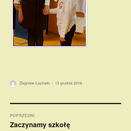
Autor
Opublikowano
Zbigniew Łaziński
13 grudnia 2018
Nawigacja
POPRZEDNI
wpisu
Zaczynamy szkołę
Poprzedni