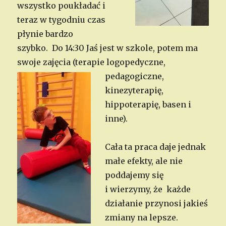
wszystko poukładać i
teraz w tygodniu czas
płynie bardzo
szybko.
Do 14:30 Jaś jest w szkole, potem ma
swoje zajęcia (terapie logopedyczne,
pedagogic
zne,
kinezyterapię,
hippoterapię, basen i
inne).
Cała ta praca daje jednak
małe efekty, ale nie
poddajemy się
i wierzymy, że każde
działanie przynosi jakieś
zmiany na lepsze.