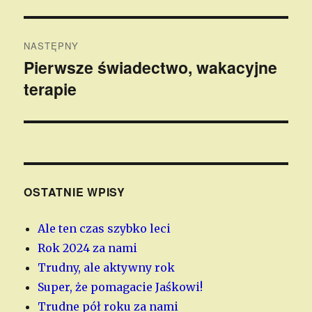
wpis:
NASTĘPNY
Pierwsze świadectwo, wakacyjne
Następny
terapie
wpis:
OSTATNIE WPISY
Ale ten czas szybko leci
Rok 2024 za nami
Trudny, ale aktywny rok
Super, że pomagacie Jaśkowi!
Trudne pół roku za nami